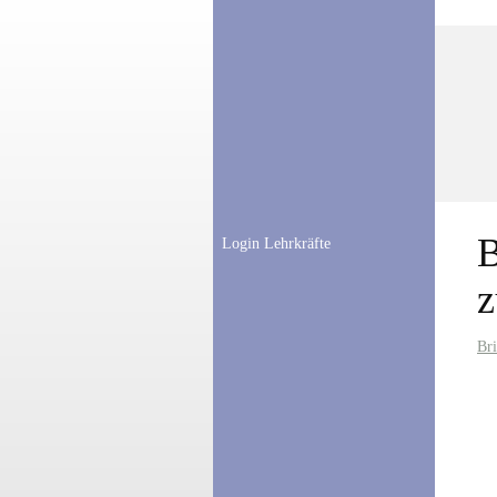
B
Login Lehrkräfte
z
Br