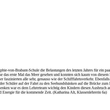
hie-von-Brabant-Schule die Belastungen des letzten Jahres für ein pa
se das erste Mal das Meer gesehen und konnten sich kaum von diesem 
 faszinierten alle sehr, genauso wie der Schifffahrtsverkehr. Ebenfall
r der Schüler auf der Fahrt zu den Seehundsbänken auf die Brücke zum
Bedenken war es dem Lehrerteam wichtig den Kindern diesen Ausbruch au
nd Energie für die kommende Zeit. (Katharina Alt, Klassenlehrerin 6a)