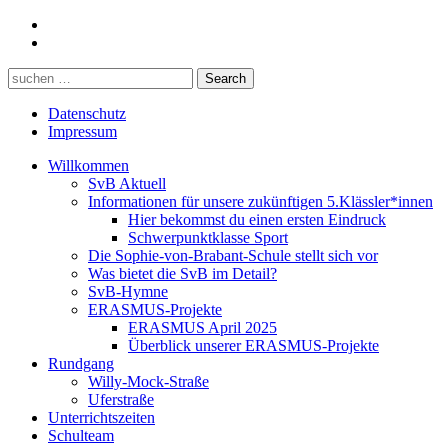
Datenschutz
Impressum
Willkommen
SvB Aktuell
Informationen für unsere zukünftigen 5.Klässler*innen
Hier bekommst du einen ersten Eindruck
Schwerpunktklasse Sport
Die Sophie-von-Brabant-Schule stellt sich vor
Was bietet die SvB im Detail?
SvB-Hymne
ERASMUS-Projekte
ERASMUS April 2025
Überblick unserer ERASMUS-Projekte
Rundgang
Willy-Mock-Straße
Uferstraße
Unterrichtszeiten
Schulteam