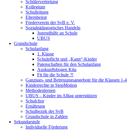
Schülervertretung
Kollegium
Schulleitung
Elternbeirat
Förderverein der SvB e. V.
Sozialpädagogisches Handeln
Jugendhilfe an Schule
UBUS
Grundschule
Schulanfang
1. Klasse
Schulpflicht und „Kann“-Kinder
Patenschaften für den Schulanfang
Auskunftsbogen Kita
Fit für die Schule ?!
Ganztags- und Betreuungsangebote für die Klassen 1-4
Kinderrechte in StopMotion
Methodenlernen
UBUS – Kinder im Alltag unterstützen
Schulchor
Ernährung
Schulbezirk der SvB
Grundschule in Zahlen
Sekundarstufe
Individuelle Förderung